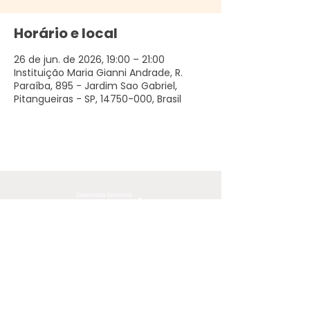
Horário e local
26 de jun. de 2026, 19:00 – 21:00
Instituição Maria Gianni Andrade, R.
Paraíba, 895 - Jardim Sao Gabriel,
Pitangueiras - SP, 14750-000, Brasil
O conteúdo deste site, exceto
quando proveniente de outras
fontes ou onde especificado o
contrário, está licenciado sob
a
Creative Commons by-sa 3.0 BR.