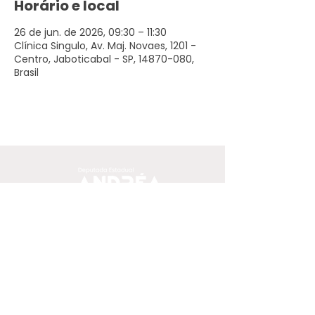
Horário e local
26 de jun. de 2026, 09:30 – 11:30
Clínica Singulo, Av. Maj. Novaes, 1201 -
Centro, Jaboticabal - SP, 14870-080,
Brasil
O conteúdo deste site, exceto
quando proveniente de outras
fontes ou onde especificado o
contrário, está licenciado sob
a
Creative Commons by-sa 3.0 BR.