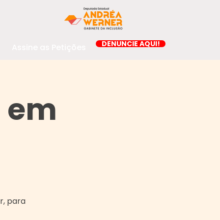
DENUNCIE AQUI!
Assine as Petições
a em
, para