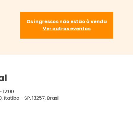
Os ingressos não estão à venda
Ver outros eventos
al
– 12:00
, Itatiba - SP, 13257, Brasil