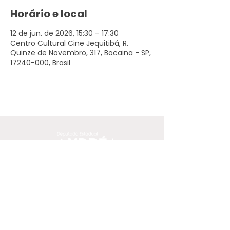
Horário e local
12 de jun. de 2026, 15:30 – 17:30
Centro Cultural Cine Jequitibá, R.
Quinze de Novembro, 317, Bocaina - SP,
17240-000, Brasil
O conteúdo deste site, exceto
quando proveniente de outras
fontes ou onde especificado o
contrário, está licenciado sob
a
Creative Commons by-sa 3.0 BR.