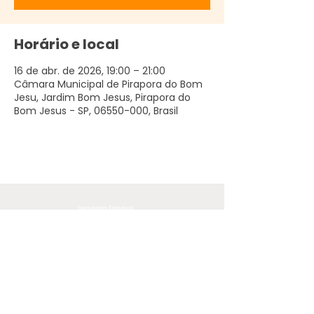
Horário e local
16 de abr. de 2026, 19:00 – 21:00
Câmara Municipal de Pirapora do Bom
Jesu, Jardim Bom Jesus, Pirapora do
Bom Jesus - SP, 06550-000, Brasil
O conteúdo deste site, exceto
quando proveniente de outras
fontes ou onde especificado o
contrário, está licenciado sob