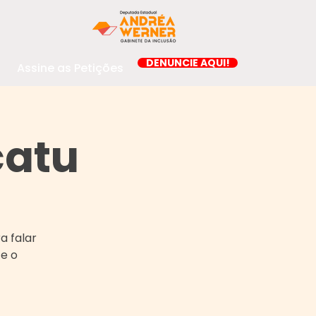
DENUNCIE AQUI!
Assine as Petições
catu
a falar
 e o