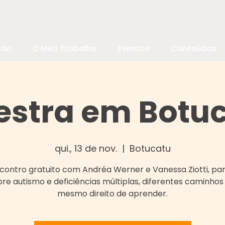
são
O Meu Trabalho
Eventos
Conteúdos
estra em Botu
qui., 13 de nov.
  |  
Botucatu
ontro gratuito com Andréa Werner e Vanessa Ziotti, par
re autismo e deficiências múltiplas, diferentes caminhos
mesmo direito de aprender.