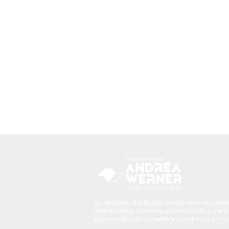
O conteúdo deste site, exceto quando prov
outras fontes ou onde especificado o contr
licenciado sob a
Creative Commons by-sa 