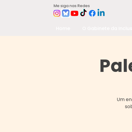
Me siga nas Redes
Home
O Gabinete da Inclu
Pal
Um enc
sob