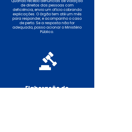
Quando recebo denúncias de violação
de direitos das pessoas com
deficiência, envio um ofício cobrando
explicações. O órgão tem até um mês
para responder, e acompanho o caso
de perto. Se a resposta não for
adequada, posso acionar o Ministério
Público.
Elaboração de
Projetos de Lei
Para virar lei, um Projeto de Lei passa por
várias etapas: análise jurídica,
publicação no Diário Oficial, sugestões de
outros deputados, avaliação nas
comissões (Constituição e Justiça, mérito
e Finanças) e, por fim, pode ser colocado
em pauta pela presidência da Casa.